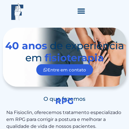
40 anos
de experiência
em
fisioterapia
Entre em contato
O que fazemos
RPG
Na Fisioclin, oferecemos tratamento especializado
em RPG para corrigir a postura e melhorar a
qualidade de vida de nossos pacientes.