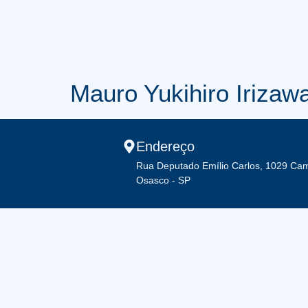
Mauro Yukihiro Irizaw
Endereço
Rua Deputado Emílio Carlos, 1029 Ca
Osasco - SP